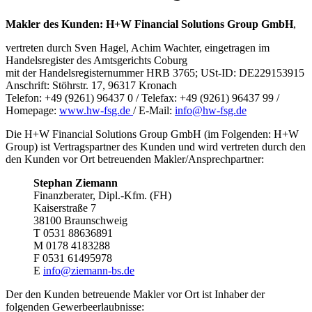
Makler
des
Kunden:
H+W
Financial Solutions Group GmbH
,
vertreten durch Sven Hagel, Achim Wachter, eingetragen im
Handelsregister des Amtsgerichts Coburg
mit der Handelsregisternummer HRB 3765; USt-ID: DE229153915
Anschrift: Stöhrstr. 17, 96317 Kronach
Telefon: +49 (9261) 96437 0 / Telefax: +49 (9261) 96437 99 /
Homepage:
www.hw-fsg.de
/ E-Mail:
info@hw-fsg.de
Die H+W Financial Solutions Group GmbH (im Folgenden: H+W
Group) ist Vertragspartner des Kunden und wird vertreten durch den
den Kunden vor Ort betreuenden Makler/Ansprechpartner:
Stephan Ziemann
Finanzberater, Dipl.-Kfm. (FH)
Kaiserstraße 7
38100 Braunschweig
T 0531 88636891
M 0178 4183288
F 0531 61495978
E
info@ziemann-bs.de
Der den Kunden betreuende Makler vor Ort ist Inhaber der
folgenden Gewerbeerlaubnisse: