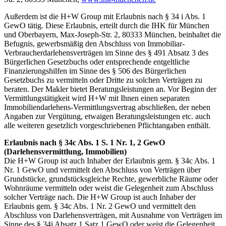
Außerdem ist die H+W Group mit Erlaubnis nach § 34 i Abs. 1
GewO tätig. Diese Erlaubnis, erteilt durch die IHK für München
und Oberbayern, Max-Joseph-Str. 2, 80333 München, beinhaltet die
Befugnis, gewerbsmäßig den Abschluss von Immobiliar-
Verbraucherdarlehensverträgen im Sinne des § 491 Absatz 3 des
Bürgerlichen Gesetzbuchs oder entsprechende entgeltliche
Finanzierungshilfen im Sinne des § 506 des Bürgerlichen
Gesetzbuchs zu vermitteln oder Dritte zu solchen Verträgen zu
beraten. Der Makler bietet Beratungsleistungen an. Vor Beginn der
Vermittlungstätigkeit wird H+W mit Ihnen einen separaten
Immobiliendarlehens-Vermittlungsvertrag abschließen, der neben
Angaben zur Vergütung, etwaigen Beratungsleistungen etc. auch
alle weiteren gesetzlich vorgeschriebenen Pflichtangaben enthält.
Erlaubnis
nach
§ 34c Abs. 1 S. 1 Nr. 1, 2 GewO
(Darlehensvermittlung, Immobilien)
Die H+W Group ist auch Inhaber der Erlaubnis gem. § 34c Abs. 1
Nr. 1 GewO und vermittelt den Abschluss von Verträgen über
Grundstücke, grundstücksgleiche Rechte, gewerbliche Räume oder
Wohnräume vermitteln oder weist die Gelegenheit zum Abschluss
solcher Verträge nach. Die H+W Group ist auch Inhaber der
Erlaubnis gem. § 34c Abs. 1 Nr. 2 GewO und vermittelt den
Abschluss von Darlehensverträgen, mit Ausnahme von Verträgen im
Sinne des § 34i Absatz 1 Satz 1 GewO oder weist die Gelegenheit