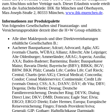
zum Abschluss solcher Verträge nach. Dieser Erlaubnis wurde erteilt
durch die Aufsichtsbehörde: IHK für München und Oberbayern,
Max-Joseph-Straße 2, 80333 München,
www.ihk-muenchen.de
.
Informationen zur Produktpalette
Von folgenden Gesellschaften sind Finanzanlage- und
Versicherungsprodukte derzeit über die H+W Group erhältlich:
Alle über Maklerpools und über Direktvereinbarungen
erhältliche Gesellschaften B.:
Aachener Bausparkasse; Adcuri; Advocard; Agila; AIG
(vormals Chartis, WÜBA); Allianz; Allrecht; Alte Leipziger;
Alte Oldenburger; Ammerländer; ARAG; Aspecta; Auxilia;
AXA; Baden-Badener; Barmenina; Basler; Bausparkasse
Mainz; Bavaria Direkt; Bayerische (BBV); BBKK; BGV;
BHW; BKK Pfalz; Canada Life; Cardea Life; Carl Rieck;
Central; Chartis (jetzt AIG); Clerical Medical; Concordia;
Condor; Consal Maklerservice; Continentale; Credit Life
(vormals Ontos); CSS; A.S.; DANV; DÄV; db Vita; DBV;
Degenia; Delta Direkt; Deurag; Deutsche
Familienversicherung; Deutscher Ring; DEVK; Dialog;
Direct Line; DKV; DMB; Domcura; Eagle Star; Elvia;
ERGO; ERGO Direkt; Euler Hermes; Europa; Europäische
Reiseversicherung; Fingro; Friends Provident/Aviva;
Generali; GIP; Gothaer; Haftpflichtkasse Darmstadt;