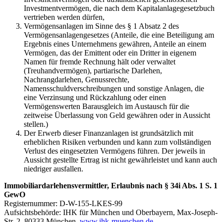
Investmentvermögen, die nach dem Kapitalanlagegesetzbuch
vertrieben werden dürfen,
Vermögensanlagen im Sinne des § 1 Absatz 2 des
Vermögensanlagengesetzes (Anteile, die eine Beteiligung am
Ergebnis eines Unternehmens gewähren, Anteile an einem
Vermögen, das der Emittent oder ein Dritter in eigenem
Namen für fremde Rechnung hält oder verwaltet
(Treuhandvermögen), partiarische Darlehen,
Nachrangdarlehen, Genussrechte,
Namensschuldverschreibungen und sonstige Anlagen, die
eine Verzinsung und Rückzahlung oder einen
Vermögenswerten Barausgleich im Austausch für die
zeitweise Überlassung von Geld gewähren oder in Aussicht
stellen.)
Der Erwerb dieser Finanzanlagen ist grundsätzlich mit
erheblichen Risiken verbunden und kann zum vollständigen
Verlust des eingesetzten Vermögens führen. Der jeweils in
Aussicht gestellte Ertrag ist nicht gewährleistet und kann auch
niedriger ausfallen.
Immobiliardarlehensvermittler, Erlaubnis nach § 34i Abs. 1 S. 1
GewO
Registernummer: D-W-155-LKES-99
Aufsichtsbehörde: IHK für München und Oberbayern, Max-Joseph-
Str. 2, 80333 München,
www.ihk-muenchen.de