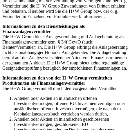
Im Zusammenhang mit der Vermittlung von Verträgen kann der o. g.
Vermittler und die H+W Group Zuwendungen von Dritten erhalten
und behalten. Hierüber wird Sie die H+W Group bzw. der o. g.
Vermittler im Einzelnen vor Produkterwerb informieren.
Informationen zu den Dienstleistungen als
Finanzanlagenvermittler
Die H+W Group bietet Anlagevermittlung und Anlageberatung als
Finanzanlagenvermittler gem. § 34f GewO (auch:
Berater/Vermittler) an. Die H+W Group erbringt die Anlageberatung
nicht als unabhängiger Honorar-Anlageberater. Die Anlageberatung
beruht auf der Analyse verschiedener Arten von Finanzinstrumenten
der genannten Anbieter. Die H+W Group bietet keine regelmäßige
Geeignetheitsprüfung bezüglich der empfohlenen Finanzanlagen an.
Informationen zu den von der H+W Group vermittelten
Produktarten als Finanzanlagenvermittler
Die H+W Group vermittelt durch den vorgenannten Vermittler
Anteilen oder Aktien an inländischen offenen
Investmentvermögen, offenen EU-Investmentvermögen oder
ausländischen offenen Investmentvermögen, die nach dem
Kapitalanlagegesetzbuch vertrieben werden dürfen,
Anteilen oder Aktien an inländischen geschlossenen
Investmentvermögen, geschlossenen EU-
Investmentvermögen oder ausländischen geschlossenen