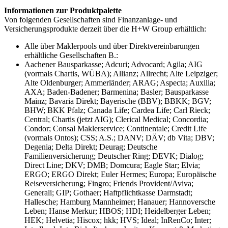
Informationen zur Produktpalette
Von folgenden Gesellschaften sind Finanzanlage- und
Versicherungsprodukte derzeit über die H+W Group erhältlich:
Alle über Maklerpools und über Direktvereinbarungen
erhältliche Gesellschaften B.:
Aachener Bausparkasse; Adcuri; Advocard; Agila; AIG
(vormals Chartis, WÜBA); Allianz; Allrecht; Alte Leipziger;
Alte Oldenburger; Ammerländer; ARAG; Aspecta; Auxilia;
AXA; Baden-Badener; Barmenina; Basler; Bausparkasse
Mainz; Bavaria Direkt; Bayerische (BBV); BBKK; BGV;
BHW; BKK Pfalz; Canada Life; Cardea Life; Carl Rieck;
Central; Chartis (jetzt AIG); Clerical Medical; Concordia;
Condor; Consal Maklerservice; Continentale; Credit Life
(vormals Ontos); CSS; A.S.; DANV; DÄV; db Vita; DBV;
Degenia; Delta Direkt; Deurag; Deutsche
Familienversicherung; Deutscher Ring; DEVK; Dialog;
Direct Line; DKV; DMB; Domcura; Eagle Star; Elvia;
ERGO; ERGO Direkt; Euler Hermes; Europa; Europäische
Reiseversicherung; Fingro; Friends Provident/Aviva;
Generali; GIP; Gothaer; Haftpflichtkasse Darmstadt;
Hallesche; Hamburg Mannheimer; Hanauer; Hannoversche
Leben; Hanse Merkur; HBOS; HDI; Heidelberger Leben;
HEK; Helvetia; Hiscox; hkk; HVS; Ideal; InRenCo; Inter;