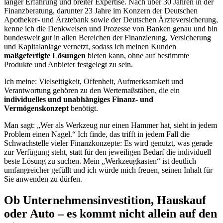
langer Erfahrung und breiter Expertise. Nach über 30 Jahren in der
Finanzberatung, darunter 23 Jahre im Konzern der Deutschen
Apotheker- und Ärztebank sowie der Deutschen Ärzteversicherung,
kenne ich die Denkweisen und Prozesse von Banken genau und bin
bundesweit gut in allen Bereichen der Finanzierung, Versicherung
und Kapitalanlage vernetzt, sodass ich meinen Kunden
maßgefertigte Lösungen
bieten kann, ohne auf bestimmte
Produkte und Anbieter festgelegt zu sein.
Ich meine: Vielseitigkeit, Offenheit, Aufmerksamkeit und
Verantwortung gehören zu den Wertemaßstäben, die ein
individuelles und unabhängiges Finanz- und
Vermögenskonzept
benötigt.
Man sagt: „Wer als Werkzeug nur einen Hammer hat, sieht in jedem
Problem einen Nagel.“ Ich finde, das trifft in jedem Fall die
Schwachstelle vieler Finanzkonzepte: Es wird genutzt, was gerade
zur Verfügung steht, statt für den jeweiligen Bedarf die individuell
beste Lösung zu suchen. Mein „Werkzeugkasten“ ist deutlich
umfangreicher gefüllt und ich würde mich freuen, seinen Inhalt für
Sie anwenden zu dürfen.
Ob Unternehmens­investition, Hauskauf
oder Auto – es kommt nicht allein auf den