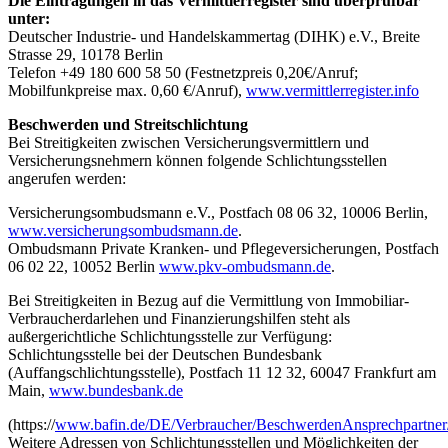
Die Eintragungen in das Vermittlerregister sind überprüfbar
unter:
Deutscher Industrie- und Handelskammertag (DIHK) e.V., Breite
Strasse 29, 10178 Berlin
Telefon +49 180 600 58 50 (Festnetzpreis 0,20€/Anruf;
Mobilfunkpreise max. 0,60 €/Anruf),
www.vermittlerregister.info
Beschwerden und Streitschlichtung
Bei Streitigkeiten zwischen Versicherungsvermittlern und
Versicherungsnehmern können folgende Schlichtungsstellen
angerufen werden:
Versicherungsombudsmann e.V., Postfach 08 06 32, 10006 Berlin,
www.versicherungsombudsmann.de
.
Ombudsmann Private Kranken- und Pflegeversicherungen, Postfach
06 02 22, 10052 Berlin
www.pkv-ombudsmann.de
.
Bei Streitigkeiten in Bezug auf die Vermittlung von Immobiliar-
Verbraucherdarlehen und Finanzierungshilfen steht als
außergerichtliche Schlichtungsstelle zur Verfügung:
Schlichtungsstelle bei der Deutschen Bundesbank
(Auffangschlichtungsstelle), Postfach 11 12 32, 60047 Frankfurt am
Main,
www.bundesbank.de
(https://
www.bafin.de/DE/Verbraucher/BeschwerdenAnsprechpartner/A
Weitere Adressen von Schlichtungsstellen und Möglichkeiten der