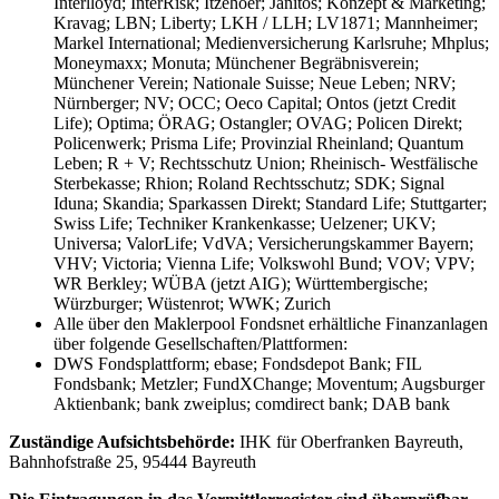
Interlloyd; InterRisk; Itzehoer; Janitos; Konzept & Marketing;
Kravag; LBN; Liberty; LKH / LLH; LV1871; Mannheimer;
Markel International; Medienversicherung Karlsruhe; Mhplus;
Moneymaxx; Monuta; Münchener Begräbnisverein;
Münchener Verein; Nationale Suisse; Neue Leben; NRV;
Nürnberger; NV; OCC; Oeco Capital; Ontos (jetzt Credit
Life); Optima; ÖRAG; Ostangler; OVAG; Policen Direkt;
Policenwerk; Prisma Life; Provinzial Rheinland; Quantum
Leben; R + V; Rechtsschutz Union; Rheinisch- Westfälische
Sterbekasse; Rhion; Roland Rechtsschutz; SDK; Signal
Iduna; Skandia; Sparkassen Direkt; Standard Life; Stuttgarter;
Swiss Life; Techniker Krankenkasse; Uelzener; UKV;
Universa; ValorLife; VdVA; Versicherungskammer Bayern;
VHV; Victoria; Vienna Life; Volkswohl Bund; VOV; VPV;
WR Berkley; WÜBA (jetzt AIG); Württembergische;
Würzburger; Wüstenrot; WWK; Zurich
Alle über den Maklerpool Fondsnet erhältliche Finanzanlagen
über folgende Gesellschaften/Plattformen:
DWS Fondsplattform; ebase; Fondsdepot Bank; FIL
Fondsbank; Metzler; FundXChange; Moventum; Augsburger
Aktienbank; bank zweiplus; comdirect bank; DAB bank
Zuständige
Aufsichtsbehörde:
IHK für Oberfranken Bayreuth,
Bahnhofstraße 25, 95444 Bayreuth