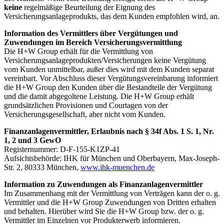
keine
regelmäßige Beurteilung der Eignung des
Versicherungsanlageprodukts, das dem Kunden empfohlen wird, an.
Information des Vermittlers über Vergütungen und
Zuwendungen im Bereich Versicherungsvermittlung
Die H+W Group erhält für die Vermittlung von
Versicherungsanlageprodukten/Versicherungen keine Vergütung
vom Kunden unmittelbar, außer dies wird mit dem Kunden separat
vereinbart. Vor Abschluss dieser Vergütungsvereinbarung informiert
die H+W Group den Kunden über die Bestandteile der Vergütung
und die damit abgegoltene Leistung. Die H+W Group erhält
grundsätzlichen Provisionen und Courtagen von der
Versicherungsgesellschaft, aber nicht vom Kunden.
Finanzanlagenvermittler, Erlaubnis nach § 34f Abs. 1 S. 1, Nr.
1, 2 und 3 GewO
Registernummer: D-F-155-K1ZP-41
Aufsichtsbehörde: IHK für München und Oberbayern, Max-Joseph-
Str. 2, 80333 München,
www.ihk-muenchen.de
Information zu Zuwendungen als Finanzanlagenvermittler
Im Zusammenhang mit der Vermittlung von Verträgen kann der o. g.
Vermittler und die H+W Group Zuwendungen von Dritten erhalten
und behalten. Hierüber wird Sie die H+W Group bzw. der o. g.
Vermittler im Einzelnen vor Produkterwerb informieren.