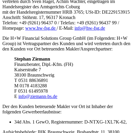
vertreten durch Sven Hagel, Achim Wachter, eingetragen im
Handelsregister des Amtsgerichts Coburg
mit der Handelsregisternummer HRB 3765; USt-ID: DE229153915
Anschrift: Stöhrstr. 17, 96317 Kronach
Telefon: +49 (9261) 96437 0 / Telefax: +49 (9261) 96437 99 /
Homepage:
www.hw-fsg.de
/ E-Mail:
info@hw-fsg.de
Die H+W Financial Solutions Group GmbH (im Folgenden: H+W
Group) ist Vertragspartner des Kunden und wird vertreten durch den
den Kunden vor Ort betreuenden Makler/Ansprechpartner:
Stephan Ziemann
Finanzberater, Dipl.-Kfm. (FH)
Kaiserstraße 7
38100 Braunschweig
T 0531 88636891
M 0178 4183288
F 0531 61495978
E
info@ziemann-bs.de
Der den Kunden betreuende Makler vor Ort ist Inhaber der
folgenden Gewerbeerlaubnisse:
34d Abs. 1 GewO, Registernummer: D-NTXG-1XL7K-62,
Aufsichtsbehörde: IHK Braunschweig, Brabandtstr. 11, 38100