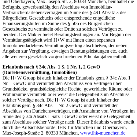
und Oberbayern, Max-Joseph-Str. 2, 80333 München, beinhaltet die
Befugnis, gewerbsmäßig den Abschluss von Immobiliar-
Verbraucherdarlehensverträgen im Sinne des § 491 Absatz 3 des
Bürgerlichen Gesetzbuchs oder entsprechende entgeltliche
Finanzierungshilfen im Sinne des § 506 des Bürgerlichen
Gesetzbuchs zu vermitteln oder Dritte zu solchen Verträgen zu
beraten. Der Makler bietet Beratungsleistungen an. Vor Beginn der
Vermittlungstätigkeit wird H+W mit Ihnen einen separaten
Immobiliendarlehens-Vermittlungsvertrag abschließen, der neben
Angaben zur Vergütung, etwaigen Beratungsleistungen etc. auch
alle weiteren gesetzlich vorgeschriebenen Pflichtangaben enthält.
Erlaubnis
nach
§ 34c Abs. 1 S. 1 Nr. 1, 2 GewO
(Darlehensvermittlung, Immobilien)
Die H+W Group ist auch Inhaber der Erlaubnis gem. § 34c Abs. 1
Nr. 1 GewO und vermittelt den Abschluss von Verträgen über
Grundstücke, grundstücksgleiche Rechte, gewerbliche Räume oder
Wohnräume vermitteln oder weist die Gelegenheit zum Abschluss
solcher Verträge nach. Die H+W Group ist auch Inhaber der
Erlaubnis gem. § 34c Abs. 1 Nr. 2 GewO und vermittelt den
Abschluss von Darlehensverträgen, mit Ausnahme von Verträgen im
Sinne des § 34i Absatz 1 Satz 1 GewO oder weist die Gelegenheit
zum Abschluss solcher Verträge nach. Dieser Erlaubnis wurde erteilt
durch die Aufsichtsbehörde: IHK für München und Oberbayern,
Max-Joseph-Straße 2, 80333 München,
www.ihk-muenchen.de
.