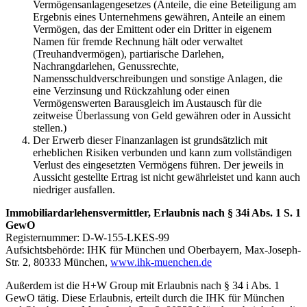
Vermögensanlagengesetzes (Anteile, die eine Beteiligung am
Ergebnis eines Unternehmens gewähren, Anteile an einem
Vermögen, das der Emittent oder ein Dritter in eigenem
Namen für fremde Rechnung hält oder verwaltet
(Treuhandvermögen), partiarische Darlehen,
Nachrangdarlehen, Genussrechte,
Namensschuldverschreibungen und sonstige Anlagen, die
eine Verzinsung und Rückzahlung oder einen
Vermögenswerten Barausgleich im Austausch für die
zeitweise Überlassung von Geld gewähren oder in Aussicht
stellen.)
Der Erwerb dieser Finanzanlagen ist grundsätzlich mit
erheblichen Risiken verbunden und kann zum vollständigen
Verlust des eingesetzten Vermögens führen. Der jeweils in
Aussicht gestellte Ertrag ist nicht gewährleistet und kann auch
niedriger ausfallen.
Immobiliardarlehensvermittler, Erlaubnis nach § 34i Abs. 1 S. 1
GewO
Registernummer: D-W-155-LKES-99
Aufsichtsbehörde: IHK für München und Oberbayern, Max-Joseph-
Str. 2, 80333 München,
www.ihk-muenchen.de
Außerdem ist die H+W Group mit Erlaubnis nach § 34 i Abs. 1
GewO tätig. Diese Erlaubnis, erteilt durch die IHK für München